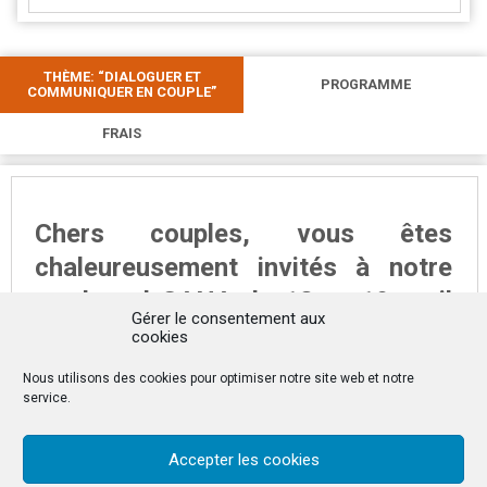
THÈME: “DIALOGUER ET
PROGRAMME
COMMUNIQUER EN COUPLE”
FRAIS
Chers couples, vous êtes
chaleureusement invités à notre
week-end CANA du 18 et 19 avril
Gérer le consentement aux
2026, qui a pour thème: “Dialoguer
cookies
et communiquer en couple”.
Nous utilisons des cookies pour optimiser notre site web et notre
service.
Ce week-end est ouvert à tous les couples
qui souhaitent s’arrêter un moment pour
Accepter les cookies
mieux s’aimer sous le regard du Seigneur.