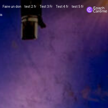
Faire un don
test 2 fr
Test 3 Fr
Test 4 fr
test 5 fr
is