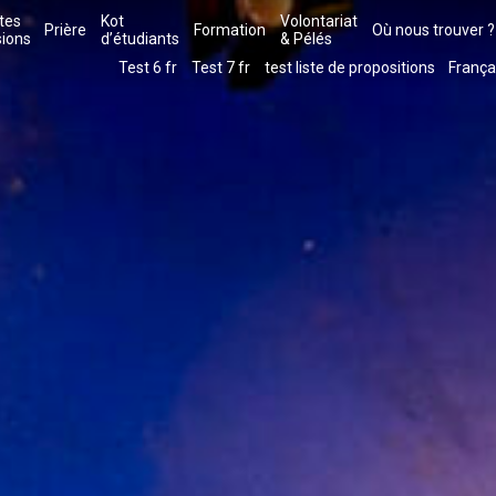
tes
Kot
Volontariat
Prière
Formation
Où nous trouver ?
sions
d’étudiants
& Pélés
Test 6 fr
Test 7 fr
test liste de propositions
França