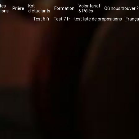
tes
Kot
Volontariat
Prière
Formation
Où nous trouver ?
sions
d’étudiants
& Pélés
Test 6 fr
Test 7 fr
test liste de propositions
França