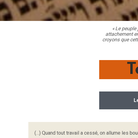
« Le peuple 
attachement en
croyons que cett
T
L
(…) Quand tout travail a cessé, on allume les bo