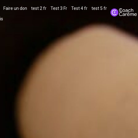
Faire un don
test 2 fr
Test 3 Fr
Test 4 fr
test 5 fr
is