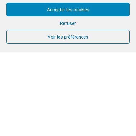
Accepter les cookies
Refuser
Voir les préférences
Les 25 et 26 octobre derniers, a eu lieu à
Divinópolis la première édition de la Retraite
Sisters, un week-end préparé avec beaucoup
d’amour, spécialement pour les femmes.
Paula, sœur consacrée dans la communauté, nous
témoignage de ce qu’il s’y est vécu.
Depuis le début, la vision de cette retraite était
d’accueillir des femmes qui n’avaient peut-être
jamais eu l’occasion de vivre une expérience