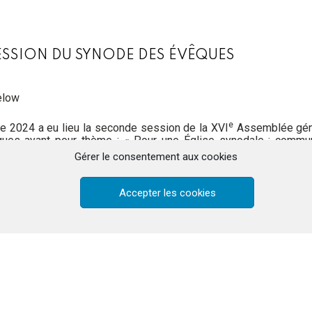
ESSION DU SYNODE DES ÉVÊQUES
elow
e
e 2024 a eu lieu la seconde session de la XVI
Assemblée géné
es ayant pour thème : « Pour une Église synodale : communio
ode sur la synodalité s’est ouvert en octobre 2021 et s’est 
Gérer le consentement aux cookies
 2024.
Accepter les cookies
er, soeur consacrée dans la Communauté du Chemin Neuf éta
elle au sein de cette assemblée. Elle nous partage en vidéo 