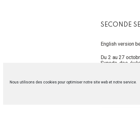
SECONDE S
English version b
Du 2 au 27 octobr
Synode des évêqu
mission ». Ce syn
session d’octobre
Nous utilisons des cookies pour optimiser notre site web et notre service.
Anne-Cathy Grab
déléguée fratern
impressions.