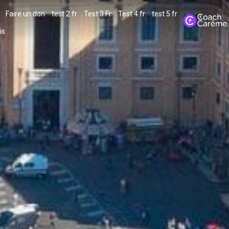
Faire un don
test 2 fr
Test 3 Fr
Test 4 fr
test 5 fr
is