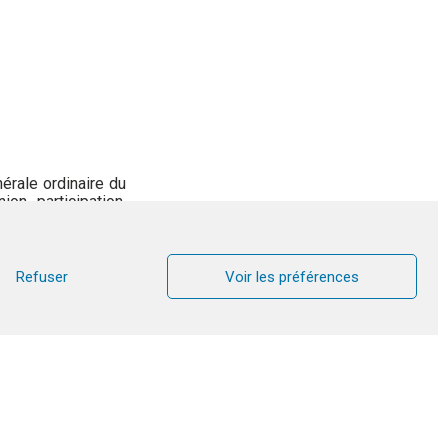
rale ordinaire du
n, participation,
terminé avec cette
Refuser
Voir les préférences
it invitée comme
et en podcast ses