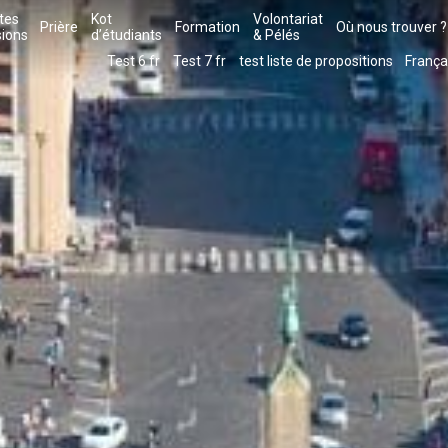
tes
Kot
Volontariat
Prière
Formation
Où nous trouver ?
sions
d’étudiants
& Pélés
Test 6 fr
Test 7 fr
test liste de propositions
França