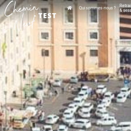
Retrai
Qui sommes-nous ?
& ses
TEST