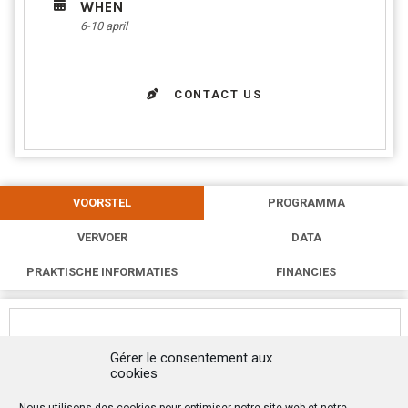
WHEN
6-10 april
CONTACT US
VOORSTEL
PROGRAMMA
VERVOER
DATA
PRAKTISCHE INFORMATIES
FINANCIES
“Jezus had de mensen die hem in de wereld
Gérer le consentement aux
toebehoorden lief; en zijn liefde voor hen zou tot het
cookies
uiterste gaan” (Johannes 13:1)